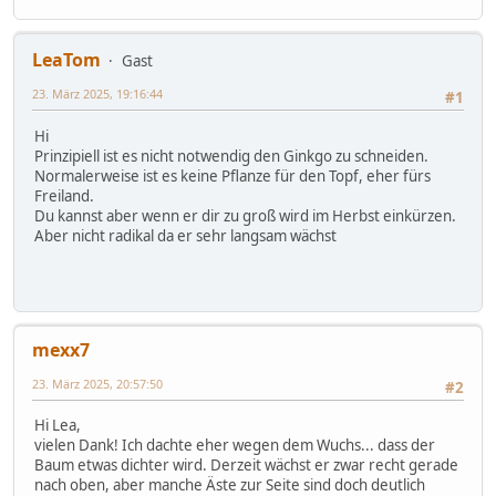
LeaTom
Gast
23. März 2025, 19:16:44
#1
Hi
Prinzipiell ist es nicht notwendig den Ginkgo zu schneiden.
Normalerweise ist es keine Pflanze für den Topf, eher fürs
Freiland.
Du kannst aber wenn er dir zu groß wird im Herbst einkürzen.
Aber nicht radikal da er sehr langsam wächst
mexx7
23. März 2025, 20:57:50
#2
Hi Lea,
vielen Dank! Ich dachte eher wegen dem Wuchs... dass der
Baum etwas dichter wird. Derzeit wächst er zwar recht gerade
nach oben, aber manche Äste zur Seite sind doch deutlich