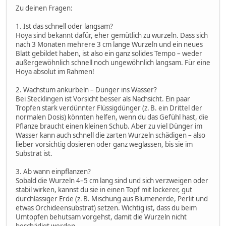
Zu deinen Fragen:
1. Ist das schnell oder langsam?
Hoya sind bekannt dafür, eher gemütlich zu wurzeln. Dass sich
nach 3 Monaten mehrere 3 cm lange Wurzeln und ein neues
Blatt gebildet haben, ist also ein ganz solides Tempo – weder
außergewöhnlich schnell noch ungewöhnlich langsam. Für eine
Hoya absolut im Rahmen!
2. Wachstum ankurbeln – Dünger ins Wasser?
Bei Stecklingen ist Vorsicht besser als Nachsicht. Ein paar
Tropfen stark verdünnter Flüssigdünger (z. B. ein Drittel der
normalen Dosis) könnten helfen, wenn du das Gefühl hast, die
Pflanze braucht einen kleinen Schub. Aber zu viel Dünger im
Wasser kann auch schnell die zarten Wurzeln schädigen – also
lieber vorsichtig dosieren oder ganz weglassen, bis sie im
Substrat ist.
3. Ab wann einpflanzen?
Sobald die Wurzeln 4–5 cm lang sind und sich verzweigen oder
stabil wirken, kannst du sie in einen Topf mit lockerer, gut
durchlässiger Erde (z. B. Mischung aus Blumenerde, Perlit und
etwas Orchideensubstrat) setzen. Wichtig ist, dass du beim
Umtopfen behutsam vorgehst, damit die Wurzeln nicht