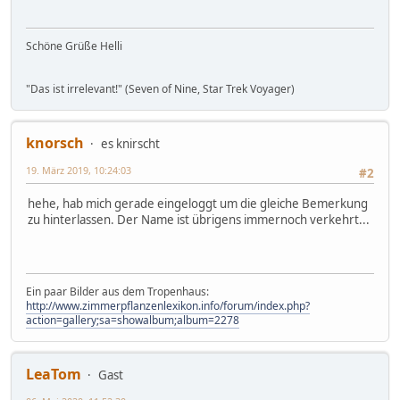
Schöne Grüße Helli
"Das ist irrelevant!" (Seven of Nine, Star Trek Voyager)
knorsch
es knirscht
19. März 2019, 10:24:03
#2
hehe, hab mich gerade eingeloggt um die gleiche Bemerkung
zu hinterlassen. Der Name ist übrigens immernoch verkehrt...
Ein paar Bilder aus dem Tropenhaus:
http://www.zimmerpflanzenlexikon.info/forum/index.php?
action=gallery;sa=showalbum;album=2278
LeaTom
Gast