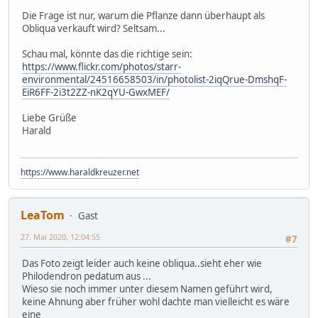
Die Frage ist nur, warum die Pflanze dann überhaupt als
Obliqua verkauft wird? Seltsam...
Schau mal, könnte das die richtige sein:
https://www.flickr.com/photos/starr-
environmental/24516658503/in/photolist-2iqQrue-DmshqF-
EiR6FF-2i3t2ZZ-nK2qYU-GwxMEF/
Liebe Grüße
Harald
https://www.haraldkreuzer.net
LeaTom
Gast
27. Mai 2020, 12:04:55
#7
Das Foto zeigt leider auch keine obliqua..sieht eher wie
Philodendron pedatum aus ...
Wieso sie noch immer unter diesem Namen geführt wird,
keine Ahnung aber früher wohl dachte man vielleicht es wäre
eine