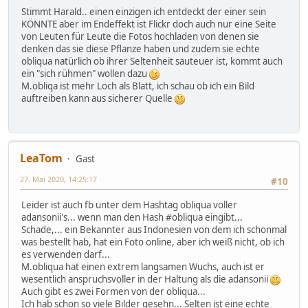
Stimmt Harald.. einen einzigen ich entdeckt der einer sein
KÖNNTE aber im Endeffekt ist Flickr doch auch nur eine Seite
von Leuten für Leute die Fotos hochladen von denen sie
denken das sie diese Pflanze haben und zudem sie echte
obliqua natürlich ob ihrer Seltenheit sauteuer ist, kommt auch
ein "sich rühmen" wollen dazu
M.obliqa ist mehr Loch als Blatt, ich schau ob ich ein Bild
auftreiben kann aus sicherer Quelle
LeaTom
Gast
27. Mai 2020, 14:25:17
#10
Leider ist auch fb unter dem Hashtag obliqua voller
adansonii's... wenn man den Hash #obliqua eingibt...
Schade,... ein Bekannter aus Indonesien von dem ich schonmal
was bestellt hab, hat ein Foto online, aber ich weiß nicht, ob ich
es verwenden darf...
M.obliqua hat einen extrem langsamen Wuchs, auch ist er
wesentlich anspruchsvoller in der Haltung als die adansonii
Auch gibt es zwei Formen von der obliqua...
Ich hab schon so viele Bilder gesehn... Selten ist eine echte