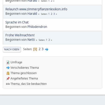
Begonnen von
Harald
1
2
Seiten
Relaunch www.zimmerpflanzenlexikon.info
Begonnen von
Harald
1
2
3
Seiten
Sprache im Chat
Begonnen von
Philodendron
Frohe Weihnachten!
Begonnen von
Netti
1
2
Seiten
2
3
Seiten
1
NACH OBEN
Umfrage
Verschobenes Thema
Thema geschlossen
Angeheftetes Thema
Thema, das Sie beobachten