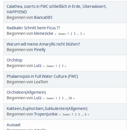
Calathea, zuerts in FWC schließlich in Erde, Überwässert,
HAPPYEND
Begonnen von
Bianca085
Radikaler Schnitt beim Ficus ??
Begonnen von
kleinezicke
1
2
3
...
5
Seiten
Warum will meine Amaryllis nicht blühen?
Begonnen von
Pinelly
Orchitop
Begonnen von
Lutz
1
2
3
Seiten
Phalaenopsis in Full Water Culture (FWC)
Begonnen von LeaTom
Orchideen(Allgemein)
Begonnen von
Lutz
1
2
3
...
58
Seiten
Kakteen,Euphorbien,Sukkulenten(Allgemein)
Begonnen von
TropenJunkie
1
2
3
...
6
Seiten
Aussaat