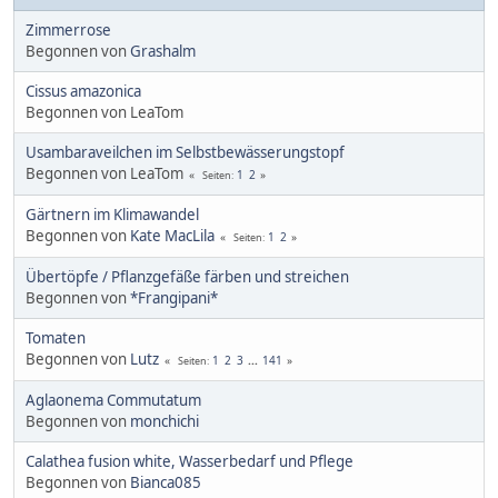
Zimmerrose
Begonnen von
Grashalm
Cissus amazonica
Begonnen von LeaTom
Usambaraveilchen im Selbstbewässerungstopf
Begonnen von LeaTom
1
2
Seiten
Gärtnern im Klimawandel
Begonnen von
Kate MacLila
1
2
Seiten
Übertöpfe / Pflanzgefäße färben und streichen
Begonnen von
*Frangipani*
Tomaten
Begonnen von
Lutz
1
2
3
...
141
Seiten
Aglaonema Commutatum
Begonnen von
monchichi
Calathea fusion white, Wasserbedarf und Pflege
Begonnen von
Bianca085