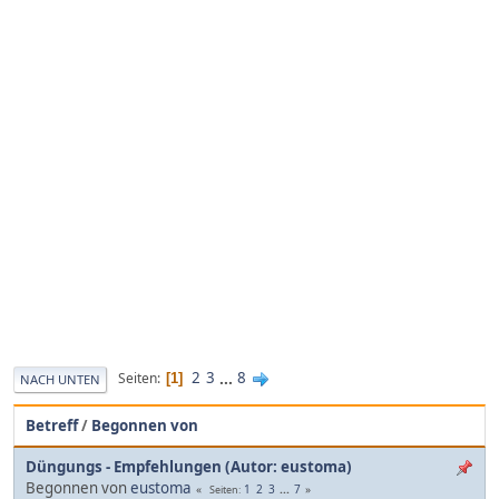
2
3
...
8
Seiten
1
NACH UNTEN
Betreff
/
Begonnen von
Düngungs - Empfehlungen (Autor: eustoma)
Begonnen von
eustoma
1
2
3
...
7
Seiten