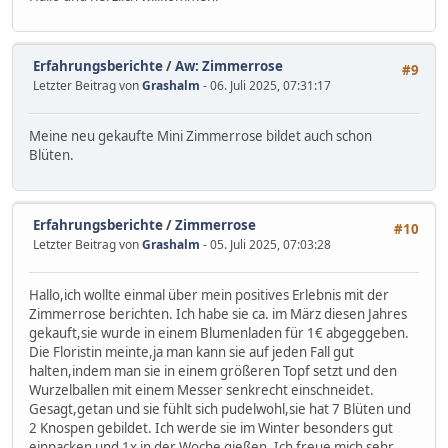
Erfahrungsberichte
/
Aw: Zimmerrose
#9
Letzter Beitrag von
Grashalm
- 06. Juli 2025, 07:31:17
Meine neu gekaufte Mini Zimmerrose bildet auch schon
Blüten.
Erfahrungsberichte
/
Zimmerrose
#10
Letzter Beitrag von
Grashalm
- 05. Juli 2025, 07:03:28
Hallo,ich wollte einmal über mein positives Erlebnis mit der
Zimmerrose berichten. Ich habe sie ca. im März diesen Jahres
gekauft,sie wurde in einem Blumenladen für 1€ abgeggeben.
Die Floristin meinte,ja man kann sie auf jeden Fall gut
halten,indem man sie in einem größeren Topf setzt und den
Wurzelballen mit einem Messer senkrecht einschneidet.
Gesagt,getan und sie fühlt sich pudelwohl,sie hat 7 Blüten und
2 Knospen gebildet. Ich werde sie im Winter besonders gut
einpacken und 1x in der Woche gießen. Ich freue mich sehr