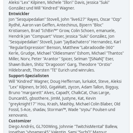
Aleksi "Lex" Kilpinen, Michele "Illori" Davis, Jessica "Suki"
González und Will "Kindred" Wagner.
Entwickler
Jon "Sesquipedalian" Stovell, John "live627" Rayes, Oscar "Ozp"
Rydhé, Aaron van Geffen, Antechinus, Bjoern "Bloc"
Kristiansen, Brad "IchBin™" Grow, Colin Schoen, emanuele,
Hendrik Jan "Compuart" Visser, Jessica "Suki" González, Jon
"Sesquipedalian" Stovell, Juan "JayBachatero" Hernandez, Karl
"RegularExpression" Benson, Matthew "Labradoodle-360"
Kerle, Grudge, Michael "Oldiesmann" Eshom, Michael "Thantos"
Miller, Norv, Peter "Arantor" Spicer, Selman "[SiNaN]" Eser,
Shawn Bulen, Shitiz "Dragooon" Garg, Theodore "Orstio"
Hildebrandt, Thorsten "TE" Eurich und winrules.
Support-Spezialisten
Will "Kindred" Wagner, Doug Heffernan, lurkalot, Steve, Aleksi
"Lex" Kilpinen, br360, GigaWatt, ziycon, Adam Tallon, Bigguy,
Bruno "margarett" Alves, CapadY, ChalkCat, Chas Large,
Duncan85, gbsothere, JimM, Justyne, Kat, Kevin
"greyknight17" Hou, Krash, Mashby, Michael Colin Blaber, Old
Fossil, S-Ace, shadav, Storman™, Wade "sησω" Poulsen und
xenovanis.
Customizer
Diego Andrés, GL700Wing, Johnnie "TwitchisMental" Ballew,
Jonathan "vbgamer45" Valentin, Sami "SychO" Mazouz,