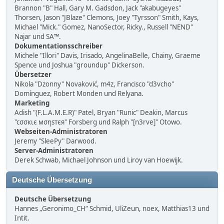
Brannon "B" Hall, Gary M. Gadsdon, Jack "akabugeyes"
Thorsen, Jason "JBlaze" Clemons, Joey "Tyrsson" Smith, Kays,
Michael "Mick." Gomez, NanoSector, Ricky., Russell "NEND"
Najar und SA™.
Dokumentationsschreiber
Michele "Illori" Davis, Irisado, AngelinaBelle, Chainy, Graeme
Spence und Joshua "groundup" Dickerson.
Übersetzer
Nikola "Dzonny" Novaković, m4z, Francisco "d3vcho"
Domínguez, Robert Monden und Relyana.
Marketing
Adish "(F.L.A.M.E.R)" Patel, Bryan "Runic" Deakin, Marcus
"cσσкιє мσηѕтєя" Forsberg und Ralph "[n3rve]" Otowo.
Webseiten-Administratoren
Jeremy "SleePy" Darwood.
Server-Administratoren
Derek Schwab, Michael Johnson und Liroy van Hoewijk.
Deutsche Übersetzung
Deutsche Übersetzung
Hannes „Geronimo_CH“ Schmid, UliZeun, noex, Matthias13 und
Intit.