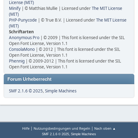
License (MIT)
Minify
| © Matthias Mullie | Licensed under
The MIT License
(MIT)
PHP-Punycode
| © True B.V. | Licensed under
The MIT License
(MIT)
Schriftarten
Anonymous Pro
| © 2009 | This font is licensed under the SIL
Open Font License, Version 1.1
ConsolaMono
| © 2012 | This font is licensed under the SIL
Open Font License, Version 1.1
Phennig
| © 2009-2012 | This font is licensed under the SIL
Open Font License, Version 1.1
Forum Urheberrecht
SMF 2.1.6 © 2025
,
Simple Machines
|
|
Hilfe
Nutzungsbedingungen und Regeln
Nach oben ▲
,
SMF 2.1.6 © 2025
Simple Machines