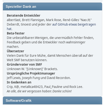
Spezieller Dank an
Beratende Entwickler
albertlast, Brett Flannigan, Mark Rose, René-Gilles "Nao 尚"
Deberdt, tinoest und jeder der
auf GitHub etwas beigetragen
hat
.
Beta-Tester
Die unbezahlbaren Wenigen, die unermüdlich Fehler finden,
Feedback geben und die Entwickler noch wahnsinniger
machen.
Übersetzer
Vielen Dank für Eure Mühe, damit Menschen überall auf der
Welt SMF benutzen können.
Gründervater von SMF
Unknown W. "[Unknown]" Brackets.
Ursprüngliche Projektmanager
Jeff Lewis, Joseph Fung und David Recordon.
In Gedenken an
Crip, K@, metallica48423, Paul_Pauline und Rock Lee.
An alle, die wir vergessen haben: Danke schön!
Software/Grafik