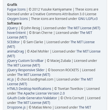
Grafik
Fugue Icons
| © 2012 Yusuke Kamiyamane | These icons are
licensed under a Creative Commons Attribution 3.0 License
Oxygen Icons
| These icons are licensed under
GNU LGPLv3
Software
JQuery
| © John Resig | Licensed under
The MIT License (MIT)
hoverIntent
| © Brian Cherne | Licensed under
The MIT
License (MIT)
SCEditor
| © Sam Clarke | Licensed under
The MIT License
(MIT)
animaDrag
| © Abel Mohler | Licensed under
The MIT License
(MIT)
jQuery Custom Scrollbar
| © Maciej Zubala | Licensed under
The MIT License (MIT)
jQuery Responsive Slider
| © booncon ROCKETS | Licensed
under
The MIT License (MIT)
At.js
| © chord.luo@gmail.com | Licensed under
The MIT
License (MIT)
HTML5 Desktop Notifications
| © Tsvetan Tsvetkov | Licensed
under
The Apache License Version 2.0
GAuth Code Generator/Validator
| © Chris Cornutt | Licensed
under
The MIT License (MIT)
Dropzone.js
| © Matias Meno | Licensed under
The MIT