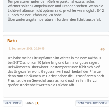
Temperaturen unter dem Gefrierpunkt nahezu schadlos.
Wärmer sollten Pampelmusen und Orangen stehen. Wenn die
Lichtverhältnisse nicht optimal sind, je kühler wie möglich. 8-12
C. nach meiner Erfahrung. Zu hohe
Überwinterungstemperaturen fördern den Schildlausbefall.
Batu
15. September 2008, 20:50:45
#6
Ich halte meine Citruspflanzen im Winter in meinem Kalthaus
bei 5-8°C schon ca. 10 Jahre lang und kann nur gutes sagen.
Bei wärmeren Überwinterungstemperaturen fühlt sich bloß
das Ungeziefer wohl. Gegossen wirt nach bedarf der Pflanze
denn zum einräumen im Herbst haben die Citruspflanzen noch
Früchte, die im Gewächshaus nach und nach reifen. Bei zu
großer Trockenheit werten die Früchte zäh.
Seiten
1
NACH OBEN
BENUTZER-AKTIONEN