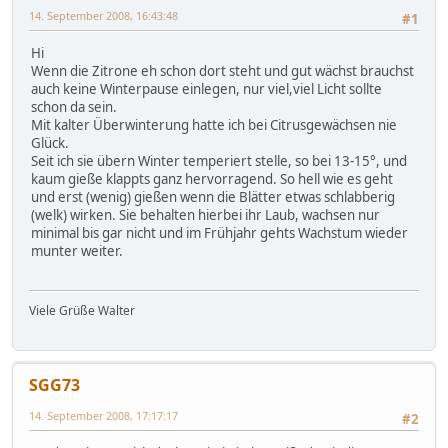
14. September 2008, 16:43:48
#1
Hi
Wenn die Zitrone eh schon dort steht und gut wächst brauchst
auch keine Winterpause einlegen, nur viel,viel Licht sollte
schon da sein.
Mit kalter Überwinterung hatte ich bei Citrusgewächsen nie
Glück.
Seit ich sie übern Winter temperiert stelle, so bei 13-15°, und
kaum gieße klappts ganz hervorragend. So hell wie es geht
und erst (wenig) gießen wenn die Blätter etwas schlabberig
(welk) wirken. Sie behalten hierbei ihr Laub, wachsen nur
minimal bis gar nicht und im Frühjahr gehts Wachstum wieder
munter weiter.
Viele Grüße Walter
SGG73
14. September 2008, 17:17:17
#2