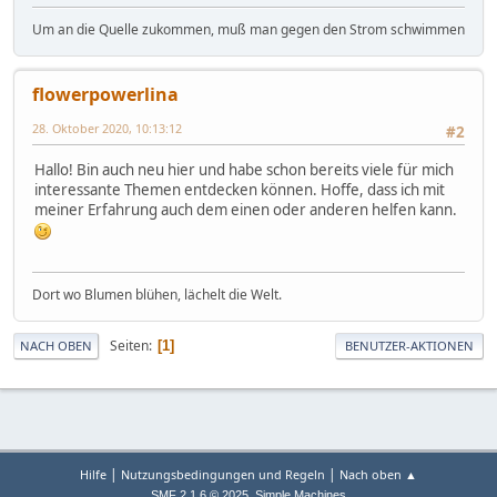
Um an die Quelle zukommen, muß man gegen den Strom schwimmen
flowerpowerlina
28. Oktober 2020, 10:13:12
#2
Hallo! Bin auch neu hier und habe schon bereits viele für mich
interessante Themen entdecken können. Hoffe, dass ich mit
meiner Erfahrung auch dem einen oder anderen helfen kann.
Dort wo Blumen blühen, lächelt die Welt.
Seiten
1
NACH OBEN
BENUTZER-AKTIONEN
|
|
Hilfe
Nutzungsbedingungen und Regeln
Nach oben ▲
,
SMF 2.1.6 © 2025
Simple Machines