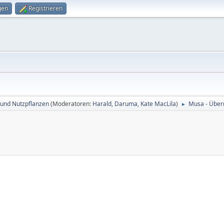
gen
Registrieren
 und Nutzpflanzen
(Moderatoren:
Harald
,
Daruma
,
Kate MacLila
)
Musa - Über
►