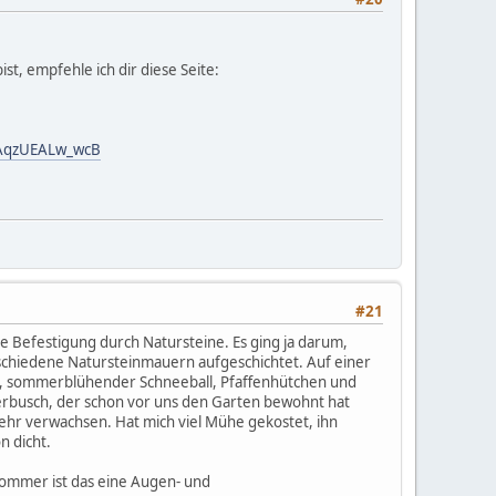
, empfehle ich dir diese Seite:
aAqzUEALw_wcB
#21
ne Befestigung durch Natursteine. Es ging ja darum,
erschiedene Natursteinmauern aufgeschichtet. Auf einer
ll, sommerblühender Schneeball, Pfaffenhütchen und
derbusch, der schon vor uns den Garten bewohnt hat
ehr verwachsen. Hat mich viel Mühe gekostet, ihn
n dicht.
ommer ist das eine Augen- und