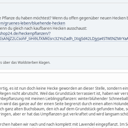
 Pflanze du haben möchtest? Wenn du offen gegenüber neuen Hecken bist
den/gruenes-leben/bluehende-hecken
wenn du gleich nach kaufbaren Hecken ausschaust:
-shop24.de/heckenpflanzen/?
RIsANjZ2LCsohF_tiHi9LfXMKIsrc32YoZadh_IXqjSd42LDjyJa4STWINZMrY
ls über das Waldsterben klagen.
ertig, es ist nun doch keine Hecke geworden an dieser Stelle, sondern ei
 Regen nicht abrutscht. Weil das Grundstück terrassiert ist, haben wir v
kenbepflanzung mit meinen Lieblingspflanzen: winterblühender Schneeba
en wird das ganze auf der einen Seite begrenzt durch einen alten Holun
uch ganz alten Buchsbaum, den ich auf dem Grundstück gefunden habe, s
ringen, aber er hat das Umpflanzen gut verkraftet und wird langsam schö
hen haben wir nach und nach komplett mit Lavendel eingepflanzt. Im S