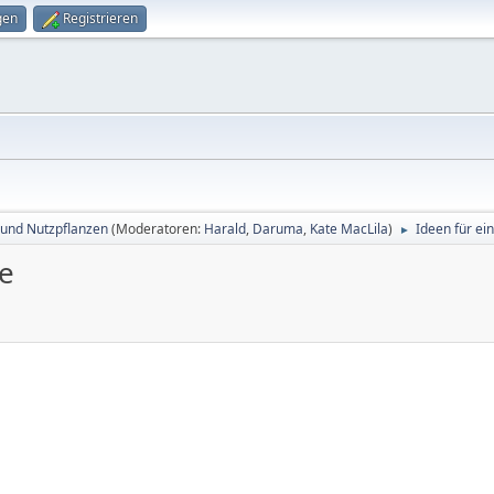
gen
Registrieren
 und Nutzpflanzen
(Moderatoren:
Harald
,
Daruma
,
Kate MacLila
)
Ideen für ei
►
ke