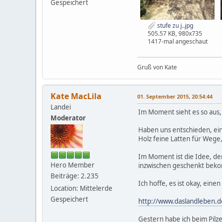
Gespeichert
stufe zu j..jpg
505.57 KB, 980x735
1417-mal angeschaut
Gruß von Kate
Kate MacLila
01. September 2015, 20:54:44
Landei
Im Moment sieht es so aus,
Moderator
Haben uns entschieden, ein
Holz feine Latten für Wege,
Im Moment ist die Idee, den
Hero Member
inzwischen geschenkt bek
Beiträge: 2.235
Ich hoffe, es ist okay, einen
Location: Mittelerde
Gespeichert
http://www.daslandleben.d
Gestern habe ich beim Pilz