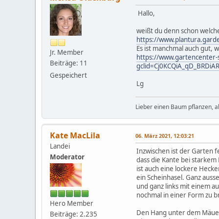
Hallo,
weißt du denn schon welche
https://www.plantura.gar
Es ist manchmal auch gut, 
Jr. Member
https://www.gartencenter
Beiträge: 11
gclid=Cj0KCQiA_qD_BRDiA
Gespeichert
Lg
Lieber einen Baum pflanzen, a
Kate MacLila
06. März 2021, 12:03:21
Landei
Inzwischen ist der Garten f
Moderator
dass die Kante bei starkem
ist auch eine lockere Hec
ein Scheinhasel. Ganz auss
und ganz links mit einem a
nochmal in einer Form zu b
Hero Member
Den Hang unter dem Mäuerc
Beiträge: 2.235