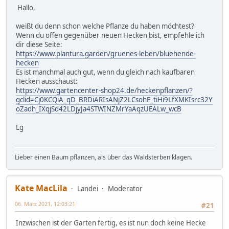
Hallo,
weißt du denn schon welche Pflanze du haben möchtest?
Wenn du offen gegenüber neuen Hecken bist, empfehle ich
dir diese Seite:
https://www.plantura.garden/gruenes-leben/bluehende-
hecken
Es ist manchmal auch gut, wenn du gleich nach kaufbaren
Hecken ausschaust:
https://www.gartencenter-shop24.de/heckenpflanzen/?
gclid=Cj0KCQiA_qD_BRDiARIsANjZ2LCsohF_tiHi9LfXMKIsrc32Y
oZadh_IXqjSd42LDjyJa4STWINZMrYaAqzUEALw_wcB
Lg
Lieber einen Baum pflanzen, als über das Waldsterben klagen.
Kate MacLila
Landei
Moderator
06. März 2021, 12:03:21
#21
Inzwischen ist der Garten fertig, es ist nun doch keine Hecke