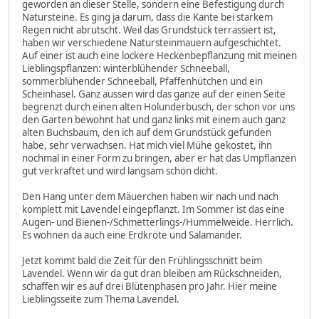
geworden an dieser Stelle, sondern eine Befestigung durch
Natursteine. Es ging ja darum, dass die Kante bei starkem
Regen nicht abrutscht. Weil das Grundstück terrassiert ist,
haben wir verschiedene Natursteinmauern aufgeschichtet.
Auf einer ist auch eine lockere Heckenbepflanzung mit meinen
Lieblingspflanzen: winterblühender Schneeball,
sommerblühender Schneeball, Pfaffenhütchen und ein
Scheinhasel. Ganz aussen wird das ganze auf der einen Seite
begrenzt durch einen alten Holunderbusch, der schon vor uns
den Garten bewohnt hat und ganz links mit einem auch ganz
alten Buchsbaum, den ich auf dem Grundstück gefunden
habe, sehr verwachsen. Hat mich viel Mühe gekostet, ihn
nochmal in einer Form zu bringen, aber er hat das Umpflanzen
gut verkraftet und wird langsam schön dicht.
Den Hang unter dem Mäuerchen haben wir nach und nach
komplett mit Lavendel eingepflanzt. Im Sommer ist das eine
Augen- und Bienen-/Schmetterlings-/Hummelweide. Herrlich.
Es wohnen da auch eine Erdkröte und Salamander.
Jetzt kommt bald die Zeit für den Frühlingsschnitt beim
Lavendel. Wenn wir da gut dran bleiben am Rückschneiden,
schaffen wir es auf drei Blütenphasen pro Jahr. Hier meine
Lieblingsseite zum Thema Lavendel.