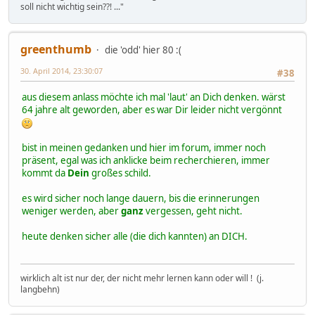
soll nicht wichtig sein??! ..."
greenthumb
die 'odd' hier 80 :(
30. April 2014, 23:30:07
#38
aus diesem anlass möchte ich mal 'laut' an Dich denken. wärst
64 jahre alt geworden, aber es war Dir leider nicht vergönnt
bist in meinen gedanken und hier im forum, immer noch
präsent, egal was ich anklicke beim recherchieren, immer
kommt da
Dein
großes schild.
es wird sicher noch lange dauern, bis die erinnerungen
weniger werden, aber
ganz
vergessen, geht nicht.
heute denken sicher alle (die dich kannten) an DICH.
wirklich alt ist nur der, der nicht mehr lernen kann oder will ! (j.
langbehn)