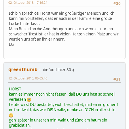
02. Oktober 2013, 17:16:24
#30
Ich bin sprachlos! Horst war ein großartiger Mensch und ich
kann mir vorstellen, dass er auch in der Familie eine große
Lücke hinterlässt.
Mein Beileid an die Angehörigen und auch wenn es nur ein
schwacher Trost ist: er hat in vielen Herzen einen Platz und wir
werden uns oft an ihn erinnern.
LG
greenthumb
die 'odd' hier 80 :(
12. Oktober 2013, 00:05:46
#31
HORST
kann es immer noch nicht fassen, daß
DU
uns hast so schnell
verlassen
heute wirst DU bestattet, wohl beschattet, mitten im grünen !
im friedwald, das war DEIN wille, denke an DICH in aller stille
geh' später in unseren mini wald und zünd am baum ein
grablicht an,