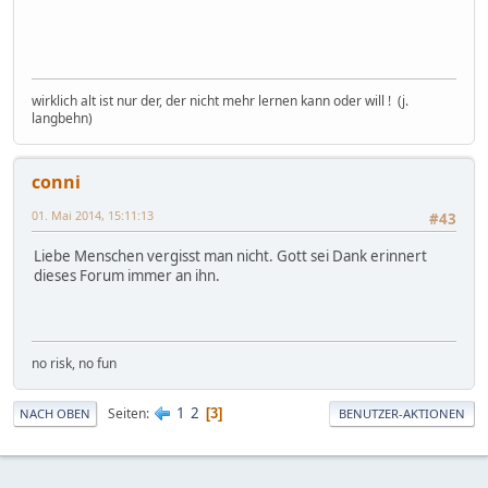
wirklich alt ist nur der, der nicht mehr lernen kann oder will ! (j.
langbehn)
conni
01. Mai 2014, 15:11:13
#43
Liebe Menschen vergisst man nicht. Gott sei Dank erinnert
dieses Forum immer an ihn.
no risk, no fun
1
2
Seiten
3
NACH OBEN
BENUTZER-AKTIONEN