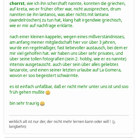
chorrst
, wie ich ihn scherzhaft nannte, konnten die griechen,
auf kreta, wo er früher öfter war, nicht aussprechen, drum
nannten sie ihn lantanos, was aber nichts mit lantana
(wandelröschen) zu tun hat, klang halt irgendwie griechisch,
wie er mir auf nachfrage erklärte.
nach einer kleinen kappelei, wegen eines mißverständnisses,
am anfang meiner mitgliedschaft hier vor über 3 jahren,
wurde ein regelmäßiger, fast liebevoller austausch, bei dem er
mir viel geholfen hat. wir haben uns über sehr privates, und
über seine tollen fotografien (sein 2. hobby, wie er es nannte)
intensiv ausgetauscht. auch über sein über alles geliebtes
lanzarote, und einen seiner letzten urlaube auf La Gomera,
wovon er soo begeistert schwärmte.
es ist einfach unfaßbar, daß er nicht mehr unter uns ist und soo
früh gehen mußte
bin sehr traurig
wirklich alt ist nur der, der nicht mehr lernen kann oder will ! (j.
langbehn)