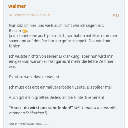
walmar
10. September 2013, 05:53:17
#11
Nun sitz ich hier und weiß auch nicht was ich sagen soll.
Bin am
.
Ja ich kannte ihn auch persönlich, wir haben mit Marcus immer
spannend auf den Raribörsen gefachsimpelt. Das wird mir
fehlen.
Ich wusste nichts von seiner Erkrankung, aber nun wird mir
einiges klar, warum er fast garnicht mehr die letzte Zeit hier
war.
Es tut so weh, dass er weg ist.
Ich muss das erst einmal verarbeiten Leute. Bis später mal.
Auch gilt mein größtes Beileid an die Hinterbliebenen!
"Horst - du wirst uns sehr fehlen!"
(wie konntest du uns alle
verlassen Schlawiner?)
Jetzt ist meine Tastatur nass..........