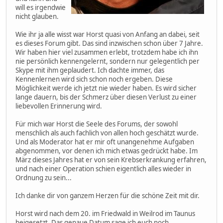
will es irgendwie
nicht glauben.
Wie ihr ja alle wisst war Horst quasi von Anfang an dabei, seit
es dieses Forum gibt. Das sind inzwischen schon über 7 Jahre.
Wir haben hier viel zusammen erlebt, trotzdem habe ich ihn
nie persönlich kennengelernt, sondern nur gelegentlich per
Skype mit ihm geplaudert. Ich dachte immer, das
Kennenlernen wird sich schon noch ergeben. Diese
Möglichkeit werde ich jetzt nie wieder haben. Es wird sicher
lange dauern, bis der Schmerz über diesen Verlust zu einer
liebevollen Erinnerung wird.
Für mich war Horst die Seele des Forums, der sowohl
menschlich als auch fachlich von allen hoch geschätzt wurde.
Und als Moderator hat er mir oft unangenehme Aufgaben
abgenommen, vor denen ich mich etwas gedrückt habe. Im
März dieses Jahres hat er von sein Krebserkrankung erfahren,
und nach einer Operation schien eigentlich alles wieder in
Ordnung zu sein...
Ich danke dir von ganzem Herzen für die schöne Zeit mit dir.
Horst wird nach dem 20. im Friedwald in Weilrod im Taunus
beigesetzt. Das genaue Datum sage ich euch noch.