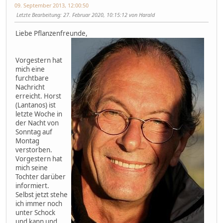
09. September 2013, 12:00:50
Letzte Bearbeitung
: 27. Februar 2020, 10:15:12 von Harald
Liebe Pflanzenfreunde,
Vorgestern hat
mich eine
furchtbare
Nachricht
erreicht. Horst
(Lantanos) ist
letzte Woche in
der Nacht von
Sonntag auf
Montag
verstorben.
Vorgestern hat
mich seine
Tochter darüber
informiert.
Selbst jetzt stehe
ich immer noch
unter Schock
und kann und