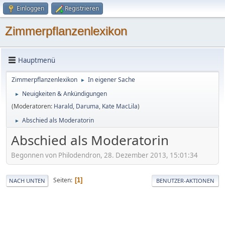
Einloggen
Registrieren
Zimmerpflanzenlexikon
Hauptmenü
Zimmerpflanzenlexikon
In eigener Sache
►
Neuigkeiten & Ankündigungen
►
(Moderatoren:
Harald
,
Daruma
,
Kate MacLila
)
Abschied als Moderatorin
►
Abschied als Moderatorin
Begonnen von Philodendron, 28. Dezember 2013, 15:01:34
Seiten
1
NACH UNTEN
BENUTZER-AKTIONEN