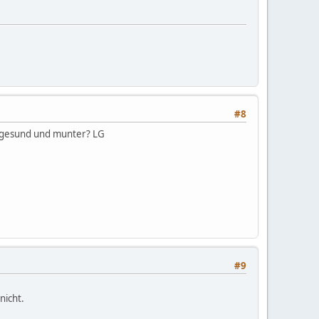
#8
h gesund und munter? LG
#9
nicht.