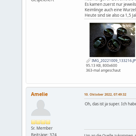
Es kamen zuerst nur jeweils
Keimlinge auch eine Wurze
Heute sind sie also ca 1,5 J
IMG_20221009_133216.J
95.13 KB, 800x600
363-mal angeschaut
Amelie
10. Oktober 2022, 07:49:32
Oh, das ist ja super. Ich ha
Sr. Member
Beiträge: 374
Um an die Quelle zukommen,