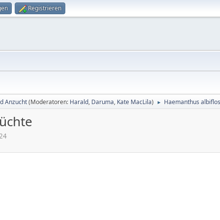
gen
Registrieren
d Anzucht
(Moderatoren:
Harald
,
Daruma
,
Kate MacLila
)
Haemanthus albiflos
►
rüchte
:24