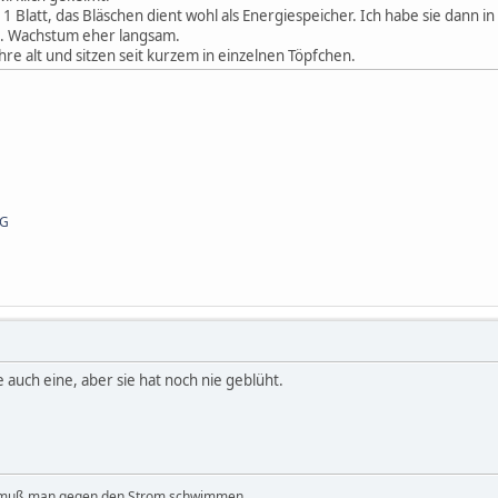
 1 Blatt, das Bläschen dient wohl als Energiespeicher. Ich habe sie dann 
l. Wachstum eher langsam.
ahre alt und sitzen seit kurzem in einzelnen Töpfchen.
PG
be auch eine, aber sie hat noch nie geblüht.
 muß man gegen den Strom schwimmen