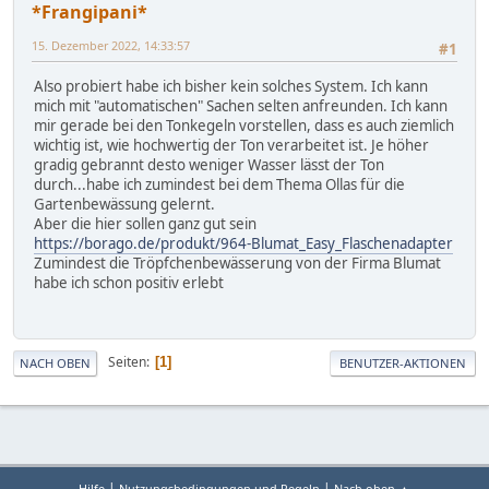
*Frangipani*
15. Dezember 2022, 14:33:57
#1
Also probiert habe ich bisher kein solches System. Ich kann
mich mit "automatischen" Sachen selten anfreunden. Ich kann
mir gerade bei den Tonkegeln vorstellen, dass es auch ziemlich
wichtig ist, wie hochwertig der Ton verarbeitet ist. Je höher
gradig gebrannt desto weniger Wasser lässt der Ton
durch...habe ich zumindest bei dem Thema Ollas für die
Gartenbewässung gelernt.
Aber die hier sollen ganz gut sein
https://borago.de/produkt/964-Blumat_Easy_Flaschenadapter
Zumindest die Tröpfchenbewässerung von der Firma Blumat
habe ich schon positiv erlebt
Seiten
1
NACH OBEN
BENUTZER-AKTIONEN
|
|
Hilfe
Nutzungsbedingungen und Regeln
Nach oben ▲