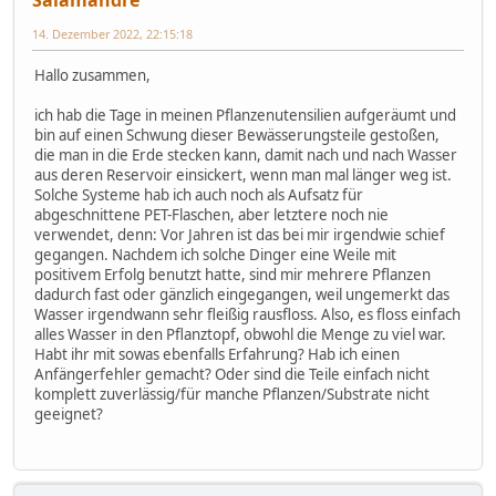
14. Dezember 2022, 22:15:18
Hallo zusammen,
ich hab die Tage in meinen Pflanzenutensilien aufgeräumt und
bin auf einen Schwung dieser Bewässerungsteile gestoßen,
die man in die Erde stecken kann, damit nach und nach Wasser
aus deren Reservoir einsickert, wenn man mal länger weg ist.
Solche Systeme hab ich auch noch als Aufsatz für
abgeschnittene PET-Flaschen, aber letztere noch nie
verwendet, denn: Vor Jahren ist das bei mir irgendwie schief
gegangen. Nachdem ich solche Dinger eine Weile mit
positivem Erfolg benutzt hatte, sind mir mehrere Pflanzen
dadurch fast oder gänzlich eingegangen, weil ungemerkt das
Wasser irgendwann sehr fleißig rausfloss. Also, es floss einfach
alles Wasser in den Pflanztopf, obwohl die Menge zu viel war.
Habt ihr mit sowas ebenfalls Erfahrung? Hab ich einen
Anfängerfehler gemacht? Oder sind die Teile einfach nicht
komplett zuverlässig/für manche Pflanzen/Substrate nicht
geeignet?