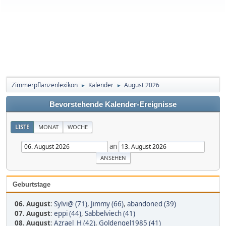
Zimmerpflanzenlexikon
Kalender
August 2026
►
►
Bevorstehende Kalender-Ereignisse
LISTE
MONAT
WOCHE
an
Geburtstage
06. August
:
Sylvi@ (71)
,
Jimmy (66)
,
abandoned (39)
07. August
:
eppi (44)
,
Sabbelviech (41)
08. August
:
Azrael_H (42)
,
Goldengel1985 (41)