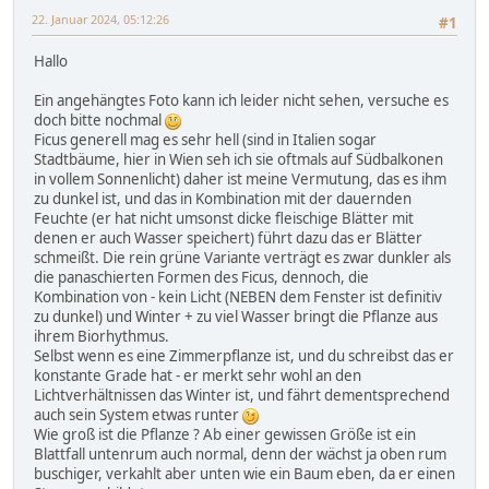
22. Januar 2024, 05:12:26
#1
Hallo
Ein angehängtes Foto kann ich leider nicht sehen, versuche es
doch bitte nochmal
Ficus generell mag es sehr hell (sind in Italien sogar
Stadtbäume, hier in Wien seh ich sie oftmals auf Südbalkonen
in vollem Sonnenlicht) daher ist meine Vermutung, das es ihm
zu dunkel ist, und das in Kombination mit der dauernden
Feuchte (er hat nicht umsonst dicke fleischige Blätter mit
denen er auch Wasser speichert) führt dazu das er Blätter
schmeißt. Die rein grüne Variante verträgt es zwar dunkler als
die panaschierten Formen des Ficus, dennoch, die
Kombination von - kein Licht (NEBEN dem Fenster ist definitiv
zu dunkel) und Winter + zu viel Wasser bringt die Pflanze aus
ihrem Biorhythmus.
Selbst wenn es eine Zimmerpflanze ist, und du schreibst das er
konstante Grade hat - er merkt sehr wohl an den
Lichtverhältnissen das Winter ist, und fährt dementsprechend
auch sein System etwas runter
Wie groß ist die Pflanze ? Ab einer gewissen Größe ist ein
Blattfall untenrum auch normal, denn der wächst ja oben rum
buschiger, verkahlt aber unten wie ein Baum eben, da er einen