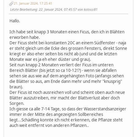
21. Januar 2024, 17:25:41
Letzte Bearbeitung
: 22. Januar 2024, 07:45:57 von kolossi81
Hallo.
Ich habe seit knapp 3 Monaten einen Ficus, den ich in Blähten
erworben habe.
Der Ficus steht bei konstanten 20C an einem Südfenster - naja
er steht gleich um die Ecke des grossen Fensters, direkt Sonne
kriegt er also eher selten bis nicht ab (und und die letzten
Monate war es ja eh eher düster und grau).
Seit nun knapp 2 Monaten verliert der Ficus im unteren
Bereich Blätter (bis jetzt so ca 10-12!?) - wenn sie abfallen
sehen sie aus wie auf dem angehängten Foto (anfangs sehen
die Blätter so aus, am Ende dann mehr und mehr "knusprig"
braun).
Der Ficus ist noch ausreichen voll und scheint oben auch neue
Blätter auszutreiben, mir macht der Blattverlust aber doch
Sorgen.
Ich giesse ca alle 7-14 Tage, so dass der Wasserstandsanzeiger
immer in der Mitte des angezeigten Sollbereiches
liegt...Schädling konnte ich nicht erkennen, die Pflanze steht
auch weit entfernt von anderen Pflanzen..