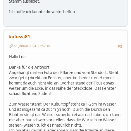
Stamm ausbildet.
Ich hoffe ich konnte dir weiterhelfen
kolossi81
22. Januar 2024, 13:52:10
#2
Hallo Lea.
Danke für die Antwort.
Angehängt mal ein Foto der Pflanze und vom Standort. Steht
zwar (jetzt) direkt am Fenster, aber bei bedeckten Himmel
kommt da auch nicht viel an...vorher stand der Ficus etwas
weiter um die Ecke, in das Nähe der Steckdose. Das Fenster
schaut Richtung Süden!
Zum Wasserstand: Der Kulturtopf steht ca 1-2cm im Wasser
und ist insgesamt ca 20cm (?) hoch. Durch die Durch den
Blähton steigt das Wasser sicherlich etwas nach oben, ich kann
mir aber nur schwer vorstellen, dass die Wurzeln im Wasser
stehen (wissen tu ich es nnatürlich nicht).
Ich bin aber davon ausgegangen, dass die Pflanze an diese