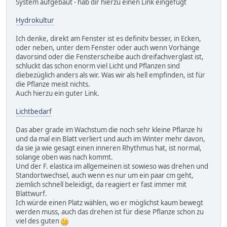
System aufgebaut - hab dir hierzu einen Link eingefügt
Hydrokultur
Ich denke, direkt am Fenster ist es definitv besser, in Ecken,
oder neben, unter dem Fenster oder auch wenn Vorhänge
davorsind oder die Fensterscheibe auch dreifachverglast ist,
schluckt das schon enorm viel Licht und Pflanzen sind
diebezüglich anders als wir. Was wir als hell empfinden, ist für
die Pflanze meist nichts.
Auch hierzu ein guter Link.
Lichtbedarf
Das aber grade im Wachstum die noch sehr kleine Pflanze hi
und da mal ein Blatt verliert und auch im Winter mehr davon,
da sie ja wie gesagt einen inneren Rhythmus hat, ist normal,
solange oben was nach kommt.
Und der F. elastica im allgemeinen ist sowieso was drehen und
Standortwechsel, auch wenn es nur um ein paar cm geht,
ziemlich schnell beleidigt, da reagiert er fast immer mit
Blattwurf.
Ich würde einen Platz wählen, wo er möglichst kaum bewegt
werden muss, auch das drehen ist für diese Pflanze schon zu
viel des guten