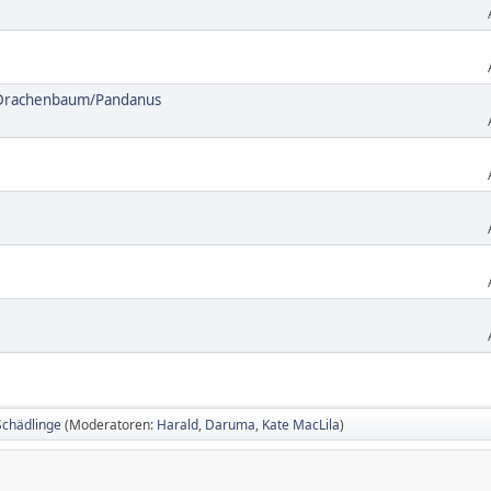
n Drachenbaum/Pandanus
Schädlinge
(Moderatoren:
Harald
,
Daruma
,
Kate MacLila
)