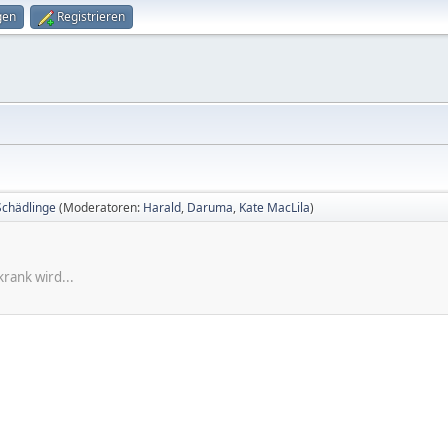
gen
Registrieren
Schädlinge
(Moderatoren:
Harald
,
Daruma
,
Kate MacLila
)
krank wird...