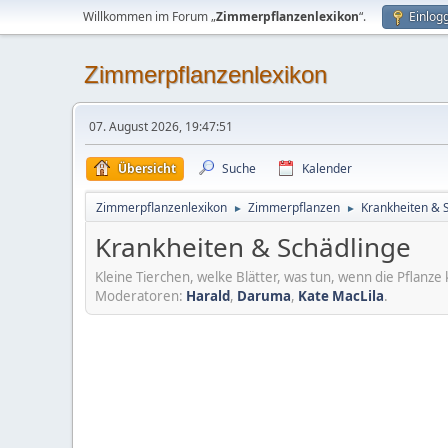
Willkommen im Forum „
Zimmerpflanzenlexikon
“.
Einlog
Zimmerpflanzenlexikon
07. August 2026, 19:47:51
Übersicht
Suche
Kalender
Zimmerpflanzenlexikon
Zimmerpflanzen
Krankheiten & 
►
►
Krankheiten & Schädlinge
Kleine Tierchen, welke Blätter, was tun, wenn die Pflanze 
Moderatoren:
Harald
,
Daruma
,
Kate MacLila
.