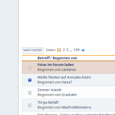
2
3
...
109
Seiten
1
NACH UNTEN
Betreff
/
Begonnen von
Fotos im Forum laden
Begonnen von
Lantanos
Weiße Flecken auf Avocado-Ästen
Begonnen von
mexx7
Zimmer Azeele
Begonnen von
Grashalm
Thrips-Befall?
Begonnen von
ManfredMonstera
Spiralingwer - Costus arabicus entwickelt hellgrü