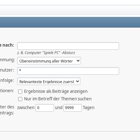
e nach:
z. B.
Computer "Spiele PC" -Absturz
immung:
nutzer:
nfolge:
tionen:
Ergebnisse als Beiträge anzeigen
Nur im Betreff der Themen suchen
lter des
zwischen
und
Tagen
eitrags: