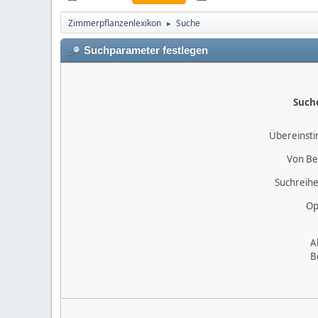
Zimmerpflanzenlexikon
Suche
►
Suchparameter festlegen
Such
Übereinst
Von Be
Suchreihe
Op
A
B