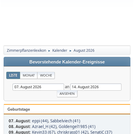
Zimmerpflanzenlexikon
Kalender
August 2026
►
►
Bevorstehende Kalender-Ereignisse
LISTE
MONAT
WOCHE
an
Geburtstage
07. August
:
eppi (44)
,
Sabbelviech (41)
08. August
:
Azrael_H (42)
,
Goldengel1985 (41)
09. August
:
Kevin33 (67)
,
chriskrass01 (42)
,
SenatiC (37)