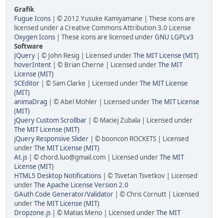
Grafik
Fugue Icons
| © 2012 Yusuke Kamiyamane | These icons are
licensed under a Creative Commons Attribution 3.0 License
Oxygen Icons
| These icons are licensed under
GNU LGPLv3
Software
JQuery
| © John Resig | Licensed under
The MIT License (MIT)
hoverIntent
| © Brian Cherne | Licensed under
The MIT
License (MIT)
SCEditor
| © Sam Clarke | Licensed under
The MIT License
(MIT)
animaDrag
| © Abel Mohler | Licensed under
The MIT License
(MIT)
jQuery Custom Scrollbar
| © Maciej Zubala | Licensed under
The MIT License (MIT)
jQuery Responsive Slider
| © booncon ROCKETS | Licensed
under
The MIT License (MIT)
At.js
| © chord.luo@gmail.com | Licensed under
The MIT
License (MIT)
HTML5 Desktop Notifications
| © Tsvetan Tsvetkov | Licensed
under
The Apache License Version 2.0
GAuth Code Generator/Validator
| © Chris Cornutt | Licensed
under
The MIT License (MIT)
Dropzone.js
| © Matias Meno | Licensed under
The MIT