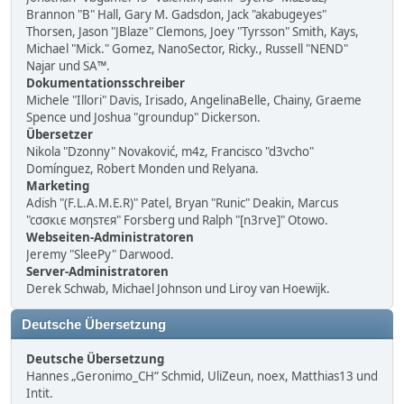
Brannon "B" Hall, Gary M. Gadsdon, Jack "akabugeyes"
Thorsen, Jason "JBlaze" Clemons, Joey "Tyrsson" Smith, Kays,
Michael "Mick." Gomez, NanoSector, Ricky., Russell "NEND"
Najar und SA™.
Dokumentationsschreiber
Michele "Illori" Davis, Irisado, AngelinaBelle, Chainy, Graeme
Spence und Joshua "groundup" Dickerson.
Übersetzer
Nikola "Dzonny" Novaković, m4z, Francisco "d3vcho"
Domínguez, Robert Monden und Relyana.
Marketing
Adish "(F.L.A.M.E.R)" Patel, Bryan "Runic" Deakin, Marcus
"cσσкιє мσηѕтєя" Forsberg und Ralph "[n3rve]" Otowo.
Webseiten-Administratoren
Jeremy "SleePy" Darwood.
Server-Administratoren
Derek Schwab, Michael Johnson und Liroy van Hoewijk.
Deutsche Übersetzung
Deutsche Übersetzung
Hannes „Geronimo_CH“ Schmid, UliZeun, noex, Matthias13 und
Intit.