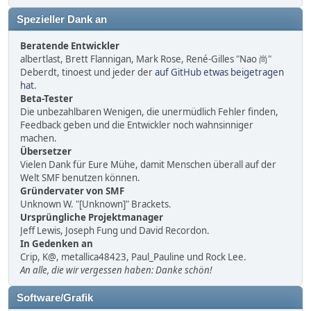
Spezieller Dank an
Beratende Entwickler
albertlast, Brett Flannigan, Mark Rose, René-Gilles "Nao 尚"
Deberdt, tinoest und jeder der
auf GitHub etwas beigetragen
hat
.
Beta-Tester
Die unbezahlbaren Wenigen, die unermüdlich Fehler finden,
Feedback geben und die Entwickler noch wahnsinniger
machen.
Übersetzer
Vielen Dank für Eure Mühe, damit Menschen überall auf der
Welt SMF benutzen können.
Gründervater von SMF
Unknown W. "[Unknown]" Brackets.
Ursprüngliche Projektmanager
Jeff Lewis, Joseph Fung und David Recordon.
In Gedenken an
Crip, K@, metallica48423, Paul_Pauline und Rock Lee.
An alle, die wir vergessen haben: Danke schön!
Software/Grafik