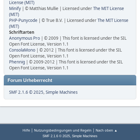
License (MIT)
Minify
| © Matthias Mullie | Licensed under
The MIT License
(MIT)
PHP-Punycode
| © True B.V. | Licensed under
The MIT License
(MIT)
Schriftarten
Anonymous Pro
| © 2009 | This font is licensed under the SIL
Open Font License, Version 1.1
ConsolaMono
| © 2012 | This font is licensed under the SIL
Open Font License, Version 1.1
Phennig
| © 2009-2012 | This font is licensed under the SIL
Open Font License, Version 1.1
Forum Urheberrecht
SMF 2.1.6 © 2025
,
Simple Machines
|
|
Hilfe
Nutzungsbedingungen und Regeln
Nach oben ▲
,
SMF 2.1.6 © 2025
Simple Machines