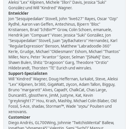
Aleksi "Lex" Kilpinen, Michele "Illori" Davis, Jessica "Suki"
González und Will "Kindred" Wagner.
Entwickler
Jon "Sesquipedalian" Stovell, John "live627" Rayes, Oscar "Ozp"
Rydhé, Aaron van Geffen, Antechinus, Bjoern "Bloc"
Kristiansen, Brad "IchBin™" Grow, Colin Schoen, emanuele,
Hendrik Jan "Compuart" Visser, Jessica "Suki" González, Jon
"Sesquipedalian" Stovell, Juan "JayBachatero" Hernandez, Karl
"RegularExpression" Benson, Matthew "Labradoodle-360"
Kerle, Grudge, Michael "Oldiesmann" Eshom, Michael "Thantos"
Miller, Norv, Peter "Arantor" Spicer, Selman "[SiNaN]" Eser,
Shawn Bulen, Shitiz "Dragooon" Garg, Theodore "Orstio"
Hildebrandt, Thorsten "TE" Eurich und winrules.
Support-Spezialisten
Will "Kindred" Wagner, Doug Heffernan, lurkalot, Steve, Aleksi
"Lex" Kilpinen, br360, GigaWatt, ziycon, Adam Tallon, Bigguy,
Bruno "margarett" Alves, CapadY, ChalkCat, Chas Large,
Duncan85, gbsothere, JimM, Justyne, Kat, Kevin
"greyknight17" Hou, Krash, Mashby, Michael Colin Blaber, Old
Fossil, S-Ace, shadav, Storman™, Wade "sησω" Poulsen und
xenovanis.
Customizer
Diego Andrés, GL700Wing, Johnnie "TwitchisMental" Ballew,
Jonathan "vbgamer45" Valentin, Sami "SychO" Mazouz,