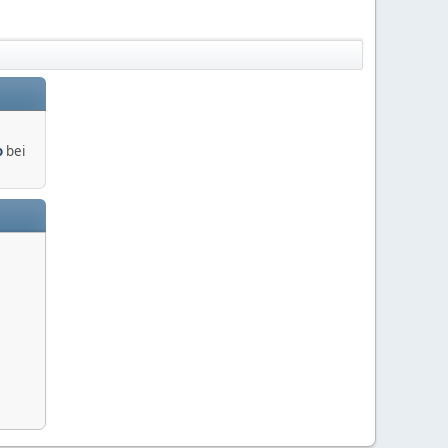
o
bei