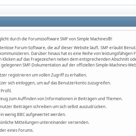
licht durch die Forumssoftware SMF von Simple Machines®!
kostenlose Forum-Software, die auf dieser Website läuft. SMF erlaubt Be
kommunizieren. Darüber hinaus hat es eine Reihe von leistungsfähigen
h Klicken auf das Fragezeichen neben dem entsprechenden Abschnitt oder
l gelegenen SMF-Dokumentation auf der offiziellen Simple-Machines-Web
tzer registrieren um vollen Zugriff zu erhalten.
zer sich einloggen, um auf das Benutzerkonto zuzugreifen.
Profil.
erkzeug zum Auffinden von Informationen in Beiträgen und Themen.
enutzer Beiträgen schreiben um sich selbst auszudrücken.
ein wenig BBC aufgewertet werden.
önliche Mitteilungen untereinander versenden.
ieder eines Forums.