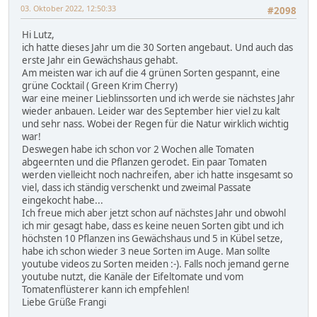
03. Oktober 2022, 12:50:33
#2098
Hi Lutz,
ich hatte dieses Jahr um die 30 Sorten angebaut. Und auch das
erste Jahr ein Gewächshaus gehabt.
Am meisten war ich auf die 4 grünen Sorten gespannt, eine
grüne Cocktail ( Green Krim Cherry)
war eine meiner Lieblinssorten und ich werde sie nächstes Jahr
wieder anbauen. Leider war des September hier viel zu kalt
und sehr nass. Wobei der Regen für die Natur wirklich wichtig
war!
Deswegen habe ich schon vor 2 Wochen alle Tomaten
abgeernten und die Pflanzen gerodet. Ein paar Tomaten
werden vielleicht noch nachreifen, aber ich hatte insgesamt so
viel, dass ich ständig verschenkt und zweimal Passate
eingekocht habe...
Ich freue mich aber jetzt schon auf nächstes Jahr und obwohl
ich mir gesagt habe, dass es keine neuen Sorten gibt und ich
höchsten 10 Pflanzen ins Gewächshaus und 5 in Kübel setze,
habe ich schon wieder 3 neue Sorten im Auge. Man sollte
youtube videos zu Sorten meiden :-). Falls noch jemand gerne
youtube nutzt, die Kanäle der Eifeltomate und vom
Tomatenflüsterer kann ich empfehlen!
Liebe Grüße Frangi