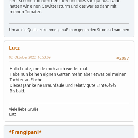
sehr schöne Tomaten geerntet und alles sah gut aus. Dann
hatten wir einen Gewittersturm und das war es dann mit
meinen Tomaten.
Um an die Quelle zukommen, muß man gegen den Strom schwimmen
Lutz
02. Oktober 2022, 16:53:09
#2097
Hallo Leute, melde mich auch wieder mal.
Habe nun keinen eignen Garten mehr, aber etwas bei meiner
Tochter an Fläche.
Dieses Jahr keine Braunfäule und relativ gute Ernte.👍👍
Bis bald.
Viele liebe Grüße
Lutz
*Frangipani*