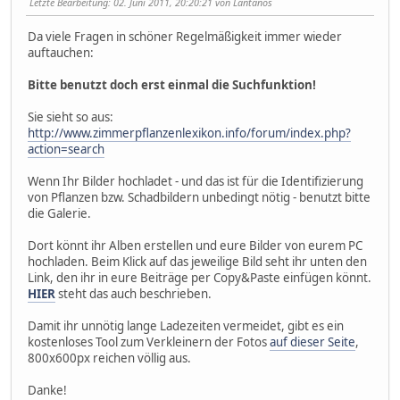
Letzte Bearbeitung
: 02. Juni 2011, 20:20:21 von Lantanos
Da viele Fragen in schöner Regelmäßigkeit immer wieder
auftauchen:
Bitte benutzt doch erst einmal die Suchfunktion!
Sie sieht so aus:
http://www.zimmerpflanzenlexikon.info/forum/index.php?
action=search
Wenn Ihr Bilder hochladet - und das ist für die Identifizierung
von Pflanzen bzw. Schadbildern unbedingt nötig - benutzt bitte
die Galerie.
Dort könnt ihr Alben erstellen und eure Bilder von eurem PC
hochladen. Beim Klick auf das jeweilige Bild seht ihr unten den
Link, den ihr in eure Beiträge per Copy&Paste einfügen könnt.
HIER
steht das auch beschrieben.
Damit ihr unnötig lange Ladezeiten vermeidet, gibt es ein
kostenloses Tool zum Verkleinern der Fotos
auf dieser Seite
,
800x600px reichen völlig aus.
Danke!