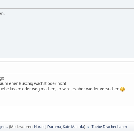
en.
age
baum eher Buschig wächst oder nicht
riebe lassen oder weg machen, er wird es aber wieder versuchen
en...
(Moderatoren:
Harald
,
Daruma
,
Kate MacLila
)
Triebe Drachenbaum
►