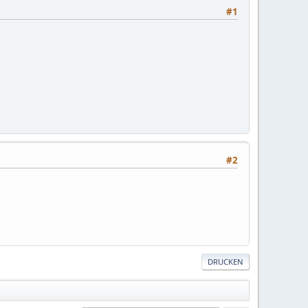
#1
#2
DRUCKEN