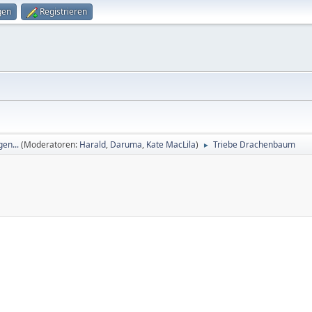
gen
Registrieren
en...
(Moderatoren:
Harald
,
Daruma
,
Kate MacLila
)
Triebe Drachenbaum
►