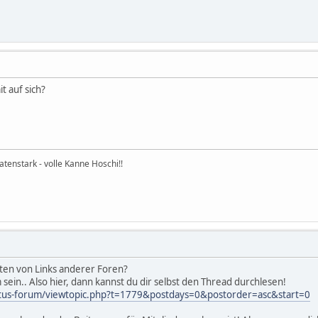
t auf sich?
natenstark - volle Kanne Hoschi!!
sten von Links anderer Foren?
 sein.. Also hier, dann kannst du dir selbst den Thread durchlesen!
ktus-forum/viewtopic.php?t=1779&postdays=0&postorder=asc&start=0