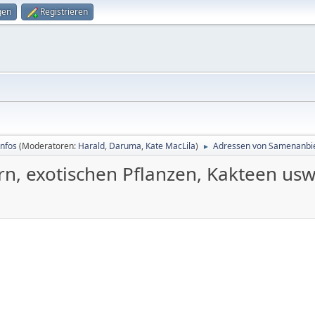
gen
Registrieren
Infos
(Moderatoren:
Harald
,
Daruma
,
Kate MacLila
)
Adressen von Samenanbiet
►
, exotischen Pflanzen, Kakteen usw.