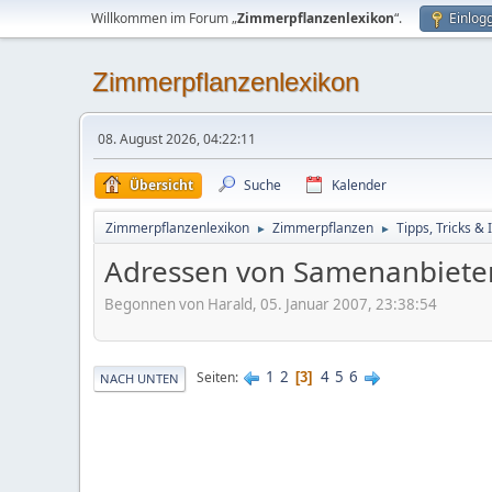
Willkommen im Forum „
Zimmerpflanzenlexikon
“.
Einlog
Zimmerpflanzenlexikon
08. August 2026, 04:22:11
Übersicht
Suche
Kalender
Zimmerpflanzenlexikon
Zimmerpflanzen
Tipps, Tricks & 
►
►
Adressen von Samenanbietern
Begonnen von Harald, 05. Januar 2007, 23:38:54
1
2
4
5
6
Seiten
3
NACH UNTEN