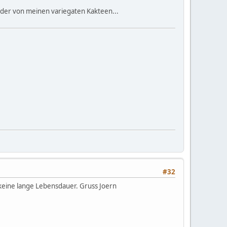
lder von meinen variegaten Kakteen...
#32
 keine lange Lebensdauer. Gruss Joern