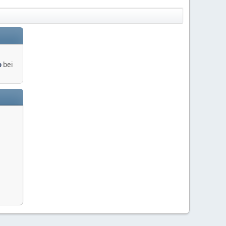
o
bei