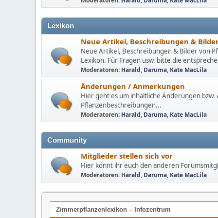
Moderatoren:
Harald
,
Daruma
,
Kate MacLila
Lexikon
Neue Artikel, Beschreibungen & Bilde
Neue Artikel, Beschreibungen & Bilder von Pf
Lexikon. Für Fragen usw. bitte die entspre
Moderatoren:
Harald
,
Daruma
,
Kate MacLila
Änderungen / Anmerkungen
Hier geht es um inhaltliche Änderungen bzw
Pflanzenbeschreibungen...
Moderatoren:
Harald
,
Daruma
,
Kate MacLila
Community
Mitglieder stellen sich vor
Hier könnt ihr euch den anderen Forumsmitgl
Moderatoren:
Harald
,
Daruma
,
Kate MacLila
Zimmerpflanzenlexikon – Infozentrum