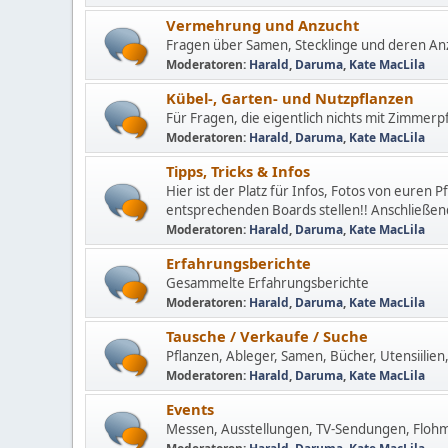
Vermehrung und Anzucht
Fragen über Samen, Stecklinge und deren Anz
Moderatoren:
Harald
,
Daruma
,
Kate MacLila
Kübel-, Garten- und Nutzpflanzen
Für Fragen, die eigentlich nichts mit Zimmerp
Moderatoren:
Harald
,
Daruma
,
Kate MacLila
Tipps, Tricks & Infos
Hier ist der Platz für Infos, Fotos von euren P
entsprechenden Boards stellen!! Anschließend
Moderatoren:
Harald
,
Daruma
,
Kate MacLila
Erfahrungsberichte
Gesammelte Erfahrungsberichte
Moderatoren:
Harald
,
Daruma
,
Kate MacLila
Tausche / Verkaufe / Suche
Pflanzen, Ableger, Samen, Bücher, Utensiilien, 
Moderatoren:
Harald
,
Daruma
,
Kate MacLila
Events
Messen, Ausstellungen, TV-Sendungen, Flohmä