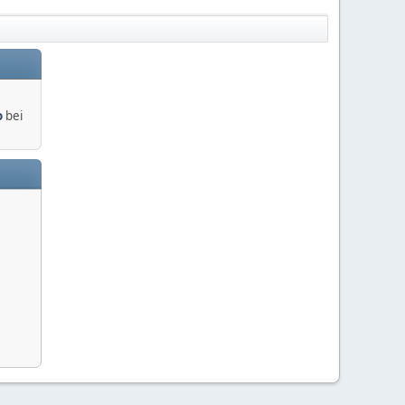
o
bei