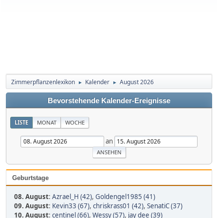
Zimmerpflanzenlexikon
Kalender
August 2026
►
►
Bevorstehende Kalender-Ereignisse
LISTE
MONAT
WOCHE
an
Geburtstage
08. August
:
Azrael_H (42)
,
Goldengel1985 (41)
09. August
:
Kevin33 (67)
,
chriskrass01 (42)
,
SenatiC (37)
10. August
:
centinel (66)
,
Wessy (57)
,
jay dee (39)