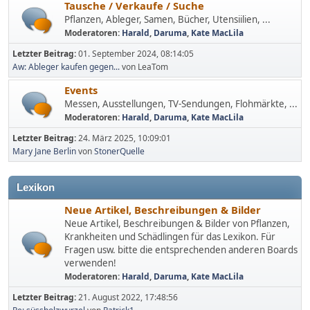
Tausche / Verkaufe / Suche
Pflanzen, Ableger, Samen, Bücher, Utensiilien, ...
Moderatoren:
Harald
,
Daruma
,
Kate MacLila
Letzter Beitrag:
01. September 2024, 08:14:05
Aw: Ableger kaufen gegen...
von LeaTom
Events
Messen, Ausstellungen, TV-Sendungen, Flohmärkte, ...
Moderatoren:
Harald
,
Daruma
,
Kate MacLila
Letzter Beitrag:
24. März 2025, 10:09:01
Mary Jane Berlin
von
StonerQuelle
Lexikon
Neue Artikel, Beschreibungen & Bilder
Neue Artikel, Beschreibungen & Bilder von Pflanzen,
Krankheiten und Schädlingen für das Lexikon. Für
Fragen usw. bitte die entsprechenden anderen Boards
verwenden!
Moderatoren:
Harald
,
Daruma
,
Kate MacLila
Letzter Beitrag:
21. August 2022, 17:48:56