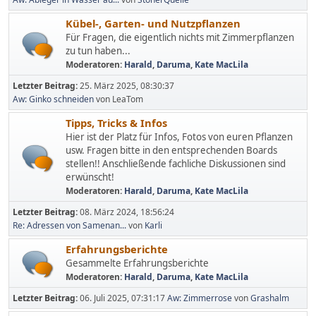
Kübel-, Garten- und Nutzpflanzen
Für Fragen, die eigentlich nichts mit Zimmerpflanzen
zu tun haben...
Moderatoren:
Harald
,
Daruma
,
Kate MacLila
Letzter Beitrag:
25. März 2025, 08:30:37
Aw: Ginko schneiden
von LeaTom
Tipps, Tricks & Infos
Hier ist der Platz für Infos, Fotos von euren Pflanzen
usw. Fragen bitte in den entsprechenden Boards
stellen!! Anschließende fachliche Diskussionen sind
erwünscht!
Moderatoren:
Harald
,
Daruma
,
Kate MacLila
Letzter Beitrag:
08. März 2024, 18:56:24
Re: Adressen von Samenan...
von
Karli
Erfahrungsberichte
Gesammelte Erfahrungsberichte
Moderatoren:
Harald
,
Daruma
,
Kate MacLila
Letzter Beitrag:
06. Juli 2025, 07:31:17
Aw: Zimmerrose
von
Grashalm