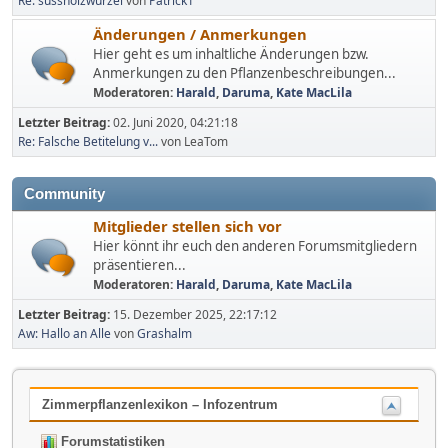
Re: süssholzwurzel
von
Patrick1
Änderungen / Anmerkungen
Hier geht es um inhaltliche Änderungen bzw.
Anmerkungen zu den Pflanzenbeschreibungen...
Moderatoren:
Harald
,
Daruma
,
Kate MacLila
Letzter Beitrag:
02. Juni 2020, 04:21:18
Re: Falsche Betitelung v...
von LeaTom
Community
Mitglieder stellen sich vor
Hier könnt ihr euch den anderen Forumsmitgliedern
präsentieren...
Moderatoren:
Harald
,
Daruma
,
Kate MacLila
Letzter Beitrag:
15. Dezember 2025, 22:17:12
Aw: Hallo an Alle
von
Grashalm
Zimmerpflanzenlexikon – Infozentrum
Forumstatistiken