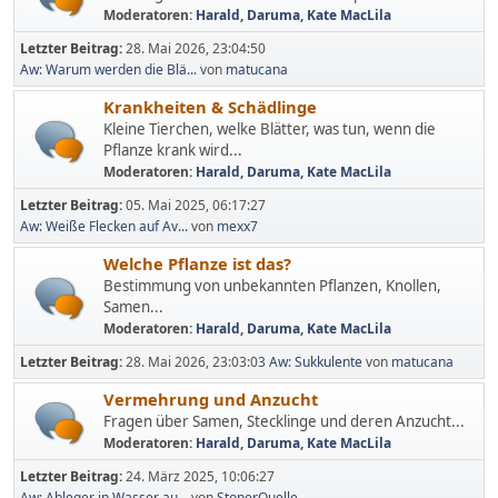
Moderatoren:
Harald
,
Daruma
,
Kate MacLila
Letzter Beitrag:
28. Mai 2026, 23:04:50
Aw: Warum werden die Blä...
von
matucana
Krankheiten & Schädlinge
Kleine Tierchen, welke Blätter, was tun, wenn die
Pflanze krank wird...
Moderatoren:
Harald
,
Daruma
,
Kate MacLila
Letzter Beitrag:
05. Mai 2025, 06:17:27
Aw: Weiße Flecken auf Av...
von
mexx7
Welche Pflanze ist das?
Bestimmung von unbekannten Pflanzen, Knollen,
Samen...
Moderatoren:
Harald
,
Daruma
,
Kate MacLila
Letzter Beitrag:
28. Mai 2026, 23:03:03
Aw: Sukkulente
von
matucana
Vermehrung und Anzucht
Fragen über Samen, Stecklinge und deren Anzucht...
Moderatoren:
Harald
,
Daruma
,
Kate MacLila
Letzter Beitrag:
24. März 2025, 10:06:27
Aw: Ableger in Wasser au...
von
StonerQuelle