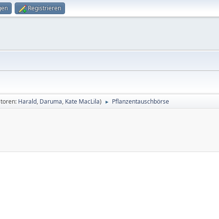
gen
Registrieren
toren:
Harald
,
Daruma
,
Kate MacLila
)
Pflanzentauschbörse
►