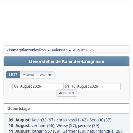
Zimmerpflanzenlexikon
Kalender
August 2026
►
►
Bevorstehende Kalender-Ereignisse
LISTE
MONAT
WOCHE
an
Geburtstage
09. August
:
Kevin33 (67)
,
chriskrass01 (42)
,
SenatiC (37)
10. August
:
centinel (66)
,
Wessy (57)
,
jay dee (39)
11. August
:
lothar1957 (69)
,
Gärtner (38)
,
naturmonique (28)