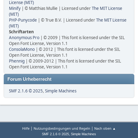
License (MIT)
Minify
| © Matthias Mullie | Licensed under
The MIT License
(MIT)
PHP-Punycode
| © True B.V. | Licensed under
The MIT License
(MIT)
Schriftarten
Anonymous Pro
| © 2009 | This font is licensed under the SIL
Open Font License, Version 1.1
ConsolaMono
| © 2012 | This font is licensed under the SIL
Open Font License, Version 1.1
Phennig
| © 2009-2012 | This font is licensed under the SIL
Open Font License, Version 1.1
Forum Urheberrecht
SMF 2.1.6 © 2025
,
Simple Machines
|
|
Hilfe
Nutzungsbedingungen und Regeln
Nach oben ▲
,
SMF 2.1.6 © 2025
Simple Machines