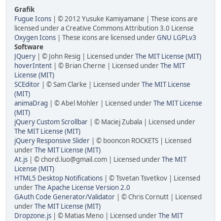
Grafik
Fugue Icons
| © 2012 Yusuke Kamiyamane | These icons are
licensed under a Creative Commons Attribution 3.0 License
Oxygen Icons
| These icons are licensed under
GNU LGPLv3
Software
JQuery
| © John Resig | Licensed under
The MIT License (MIT)
hoverIntent
| © Brian Cherne | Licensed under
The MIT
License (MIT)
SCEditor
| © Sam Clarke | Licensed under
The MIT License
(MIT)
animaDrag
| © Abel Mohler | Licensed under
The MIT License
(MIT)
jQuery Custom Scrollbar
| © Maciej Zubala | Licensed under
The MIT License (MIT)
jQuery Responsive Slider
| © booncon ROCKETS | Licensed
under
The MIT License (MIT)
At.js
| © chord.luo@gmail.com | Licensed under
The MIT
License (MIT)
HTML5 Desktop Notifications
| © Tsvetan Tsvetkov | Licensed
under
The Apache License Version 2.0
GAuth Code Generator/Validator
| © Chris Cornutt | Licensed
under
The MIT License (MIT)
Dropzone.js
| © Matias Meno | Licensed under
The MIT