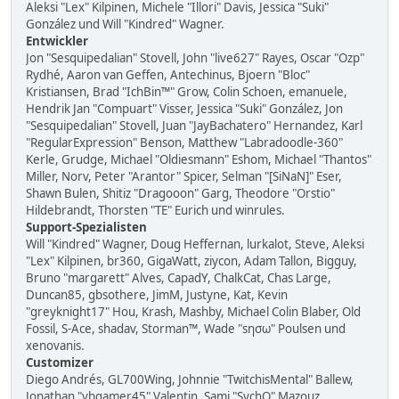
Aleksi "Lex" Kilpinen, Michele "Illori" Davis, Jessica "Suki"
González und Will "Kindred" Wagner.
Entwickler
Jon "Sesquipedalian" Stovell, John "live627" Rayes, Oscar "Ozp"
Rydhé, Aaron van Geffen, Antechinus, Bjoern "Bloc"
Kristiansen, Brad "IchBin™" Grow, Colin Schoen, emanuele,
Hendrik Jan "Compuart" Visser, Jessica "Suki" González, Jon
"Sesquipedalian" Stovell, Juan "JayBachatero" Hernandez, Karl
"RegularExpression" Benson, Matthew "Labradoodle-360"
Kerle, Grudge, Michael "Oldiesmann" Eshom, Michael "Thantos"
Miller, Norv, Peter "Arantor" Spicer, Selman "[SiNaN]" Eser,
Shawn Bulen, Shitiz "Dragooon" Garg, Theodore "Orstio"
Hildebrandt, Thorsten "TE" Eurich und winrules.
Support-Spezialisten
Will "Kindred" Wagner, Doug Heffernan, lurkalot, Steve, Aleksi
"Lex" Kilpinen, br360, GigaWatt, ziycon, Adam Tallon, Bigguy,
Bruno "margarett" Alves, CapadY, ChalkCat, Chas Large,
Duncan85, gbsothere, JimM, Justyne, Kat, Kevin
"greyknight17" Hou, Krash, Mashby, Michael Colin Blaber, Old
Fossil, S-Ace, shadav, Storman™, Wade "sησω" Poulsen und
xenovanis.
Customizer
Diego Andrés, GL700Wing, Johnnie "TwitchisMental" Ballew,
Jonathan "vbgamer45" Valentin, Sami "SychO" Mazouz,