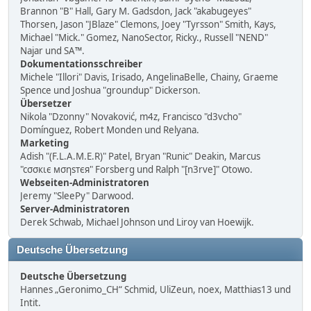
Brannon "B" Hall, Gary M. Gadsdon, Jack "akabugeyes"
Thorsen, Jason "JBlaze" Clemons, Joey "Tyrsson" Smith, Kays,
Michael "Mick." Gomez, NanoSector, Ricky., Russell "NEND"
Najar und SA™.
Dokumentationsschreiber
Michele "Illori" Davis, Irisado, AngelinaBelle, Chainy, Graeme
Spence und Joshua "groundup" Dickerson.
Übersetzer
Nikola "Dzonny" Novaković, m4z, Francisco "d3vcho"
Domínguez, Robert Monden und Relyana.
Marketing
Adish "(F.L.A.M.E.R)" Patel, Bryan "Runic" Deakin, Marcus
"cσσкιє мσηѕтєя" Forsberg und Ralph "[n3rve]" Otowo.
Webseiten-Administratoren
Jeremy "SleePy" Darwood.
Server-Administratoren
Derek Schwab, Michael Johnson und Liroy van Hoewijk.
Deutsche Übersetzung
Deutsche Übersetzung
Hannes „Geronimo_CH“ Schmid, UliZeun, noex, Matthias13 und
Intit.