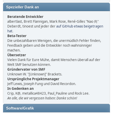
Spezieller Dank an
Beratende Entwickler
albertlast, Brett Flannigan, Mark Rose, René-Gilles "Nao 尚"
Deberdt, tinoest und jeder der
auf GitHub etwas beigetragen
hat
.
Beta-Tester
Die unbezahlbaren Wenigen, die unermüdlich Fehler finden,
Feedback geben und die Entwickler noch wahnsinniger
machen.
Übersetzer
Vielen Dank für Eure Mühe, damit Menschen überall auf der
Welt SMF benutzen können.
Gründervater von SMF
Unknown W. "[Unknown]" Brackets.
Ursprüngliche Projektmanager
Jeff Lewis, Joseph Fung und David Recordon.
In Gedenken an
Crip, K@, metallica48423, Paul_Pauline und Rock Lee.
An alle, die wir vergessen haben: Danke schön!
Software/Grafik