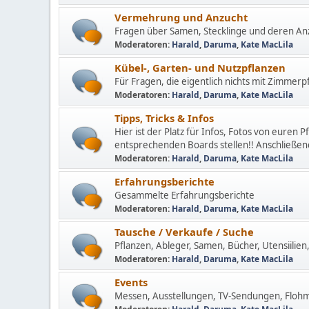
Vermehrung und Anzucht
Fragen über Samen, Stecklinge und deren Anz
Moderatoren:
Harald
,
Daruma
,
Kate MacLila
Kübel-, Garten- und Nutzpflanzen
Für Fragen, die eigentlich nichts mit Zimmerp
Moderatoren:
Harald
,
Daruma
,
Kate MacLila
Tipps, Tricks & Infos
Hier ist der Platz für Infos, Fotos von euren P
entsprechenden Boards stellen!! Anschließend
Moderatoren:
Harald
,
Daruma
,
Kate MacLila
Erfahrungsberichte
Gesammelte Erfahrungsberichte
Moderatoren:
Harald
,
Daruma
,
Kate MacLila
Tausche / Verkaufe / Suche
Pflanzen, Ableger, Samen, Bücher, Utensiilien, 
Moderatoren:
Harald
,
Daruma
,
Kate MacLila
Events
Messen, Ausstellungen, TV-Sendungen, Flohmä