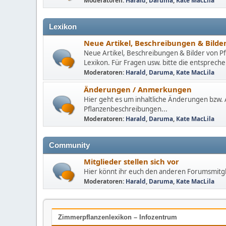
Moderatoren:
Harald
,
Daruma
,
Kate MacLila
Lexikon
Neue Artikel, Beschreibungen & Bilde
Neue Artikel, Beschreibungen & Bilder von Pf
Lexikon. Für Fragen usw. bitte die entspre
Moderatoren:
Harald
,
Daruma
,
Kate MacLila
Änderungen / Anmerkungen
Hier geht es um inhaltliche Änderungen bzw
Pflanzenbeschreibungen...
Moderatoren:
Harald
,
Daruma
,
Kate MacLila
Community
Mitglieder stellen sich vor
Hier könnt ihr euch den anderen Forumsmitgl
Moderatoren:
Harald
,
Daruma
,
Kate MacLila
Zimmerpflanzenlexikon – Infozentrum