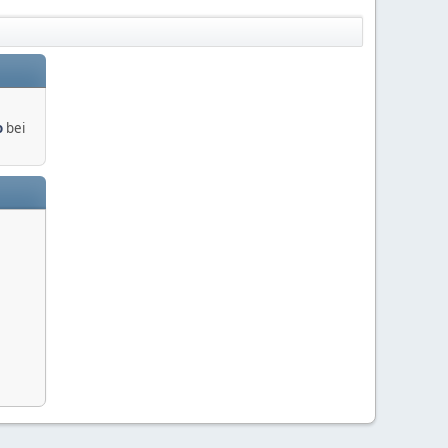
o
bei