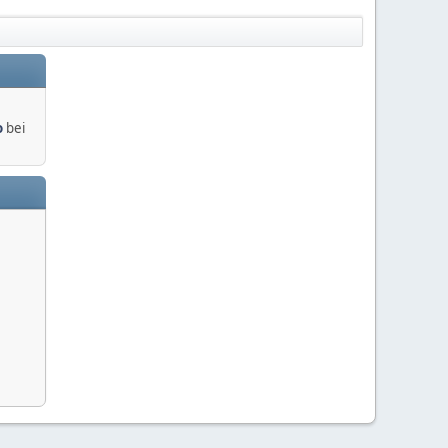
o
bei