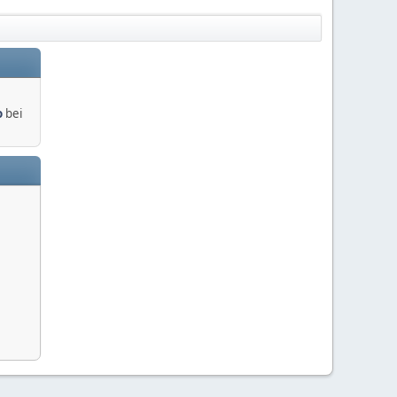
o
bei