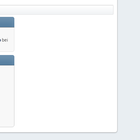
o
bei