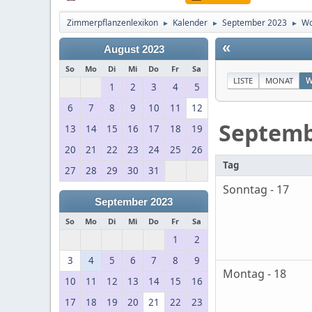
Zimmerpflanzenlexikon
Kalender
September 2023
Wo
►
►
►
«
August 2023
So
Mo
Di
Mi
Do
Fr
Sa
LISTE
MONAT
W
1
2
3
4
5
6
7
8
9
10
11
12
Septem
13
14
15
16
17
18
19
20
21
22
23
24
25
26
Tag
27
28
29
30
31
Sonntag - 17
September 2023
So
Mo
Di
Mi
Do
Fr
Sa
1
2
3
4
5
6
7
8
9
Montag - 18
10
11
12
13
14
15
16
17
18
19
20
21
22
23