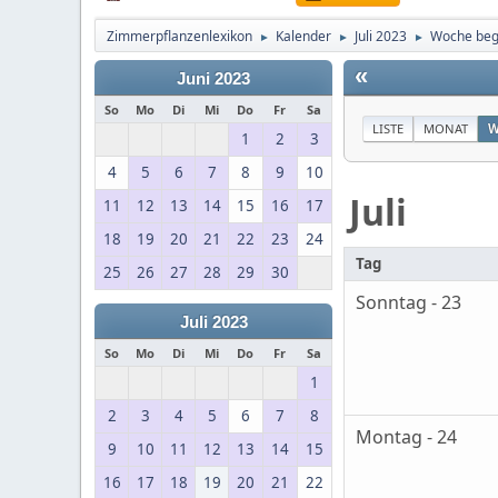
Zimmerpflanzenlexikon
Kalender
Juli 2023
Woche begi
►
►
►
«
Juni 2023
So
Mo
Di
Mi
Do
Fr
Sa
LISTE
MONAT
W
1
2
3
4
5
6
7
8
9
10
Juli
11
12
13
14
15
16
17
18
19
20
21
22
23
24
Tag
25
26
27
28
29
30
Sonntag - 23
Juli 2023
So
Mo
Di
Mi
Do
Fr
Sa
1
2
3
4
5
6
7
8
Montag - 24
9
10
11
12
13
14
15
16
17
18
19
20
21
22