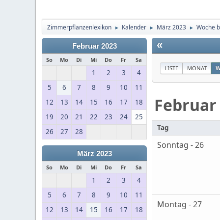
Zimmerpflanzenlexikon
Kalender
März 2023
Woche b
►
►
►
«
Februar 2023
So
Mo
Di
Mi
Do
Fr
Sa
LISTE
MONAT
W
1
2
3
4
5
6
7
8
9
10
11
Februar
12
13
14
15
16
17
18
19
20
21
22
23
24
25
Tag
26
27
28
Sonntag - 26
März 2023
So
Mo
Di
Mi
Do
Fr
Sa
1
2
3
4
5
6
7
8
9
10
11
Montag - 27
12
13
14
15
16
17
18