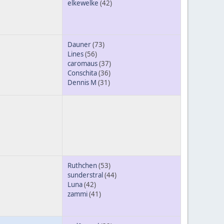
elkewelke
(42)
Dauner
(73)
Lines
(56)
caromaus
(37)
Conschita
(36)
Dennis M
(31)
Ruthchen
(53)
sunderstral
(44)
Luna
(42)
zammi
(41)