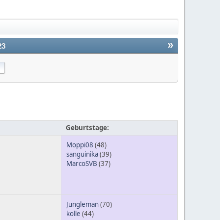
»
23
Geburtstage:
Moppi08
(48)
sanguinika
(39)
MarcoSVB
(37)
Jungleman
(70)
kolle
(44)