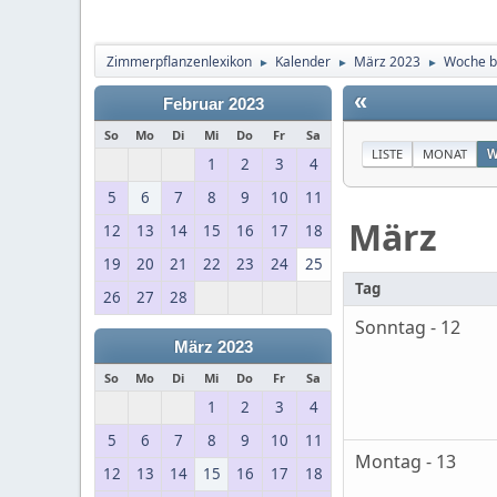
Zimmerpflanzenlexikon
Kalender
März 2023
Woche b
►
►
►
«
Februar 2023
So
Mo
Di
Mi
Do
Fr
Sa
LISTE
MONAT
W
1
2
3
4
5
6
7
8
9
10
11
März
12
13
14
15
16
17
18
19
20
21
22
23
24
25
Tag
26
27
28
Sonntag - 12
März 2023
So
Mo
Di
Mi
Do
Fr
Sa
1
2
3
4
5
6
7
8
9
10
11
Montag - 13
12
13
14
15
16
17
18