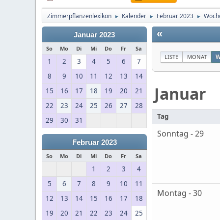
Zimmerpflanzenlexikon
Kalender
Februar 2023
Woche
►
►
►
«
Januar 2023
So
Mo
Di
Mi
Do
Fr
Sa
LISTE
MONAT
W
1
2
3
4
5
6
7
8
9
10
11
12
13
14
Januar
15
16
17
18
19
20
21
22
23
24
25
26
27
28
Tag
29
30
31
Sonntag - 29
Februar 2023
So
Mo
Di
Mi
Do
Fr
Sa
1
2
3
4
5
6
7
8
9
10
11
Montag - 30
12
13
14
15
16
17
18
19
20
21
22
23
24
25