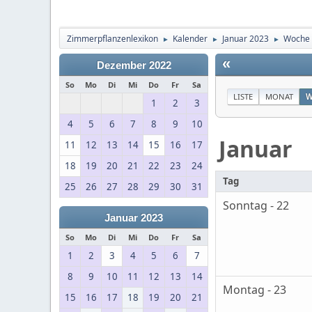
Zimmerpflanzenlexikon
Kalender
Januar 2023
Woche 
►
►
►
«
Dezember 2022
So
Mo
Di
Mi
Do
Fr
Sa
LISTE
MONAT
W
1
2
3
4
5
6
7
8
9
10
Januar
11
12
13
14
15
16
17
18
19
20
21
22
23
24
Tag
25
26
27
28
29
30
31
Sonntag - 22
Januar 2023
So
Mo
Di
Mi
Do
Fr
Sa
1
2
3
4
5
6
7
8
9
10
11
12
13
14
Montag - 23
15
16
17
18
19
20
21