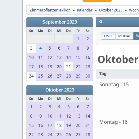
Zimmerpflanzenlexikon
Kalender
Oktober 2023
Woche
►
►
►
«
September 2023
So
Mo
Di
Mi
Do
Fr
Sa
LISTE
MONAT
W
1
2
3
4
5
6
7
8
9
Oktober
10
11
12
13
14
15
16
17
18
19
20
21
22
23
Tag
24
25
26
27
28
29
30
Sonntag - 15
Oktober 2023
So
Mo
Di
Mi
Do
Fr
Sa
1
2
3
4
5
6
7
8
9
10
11
12
13
14
Montag - 16
15
16
17
18
19
20
21
22
23
24
25
26
27
28