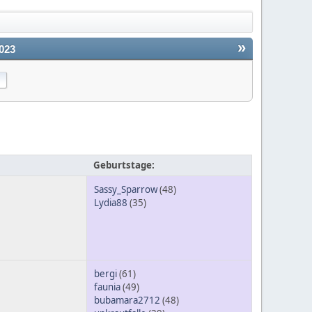
»
023
Geburtstage:
Sassy_Sparrow
(48)
Lydia88
(35)
bergi
(61)
faunia
(49)
bubamara2712
(48)