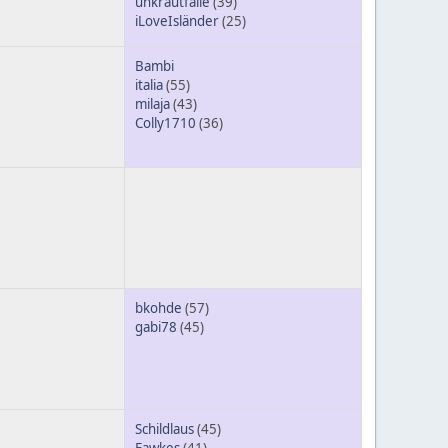
unkrautfalle
(39)
iLoveIsländer
(25)
Bambi
italia
(55)
milaja
(43)
Colly1710
(36)
bkohde
(57)
gabi78
(45)
Schildlaus
(45)