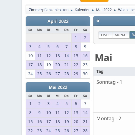
Zimmerpflanzenlexikon
Kalender
Mai 2022
Woche be
►
►
►
«
April 2022
So
Mo
Di
Mi
Do
Fr
Sa
LISTE
MONAT
W
1
2
3
4
5
6
7
8
9
Mai
10
11
12
13
14
15
16
17
18
19
20
21
22
23
Tag
24
25
26
27
28
29
30
Sonntag - 1
Mai 2022
So
Mo
Di
Mi
Do
Fr
Sa
1
2
3
4
5
6
7
8
9
10
11
12
13
14
Montag - 2
15
16
17
18
19
20
21
22
23
24
25
26
27
28