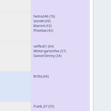
helmut46
(76)
stoniW
(69)
kkarin4
(43)
Phoebas
(42)
neffez01
(64)
Wintergartenfee
(57)
DancerDenny
(34)
Britta
(46)
Frank_67
(55)